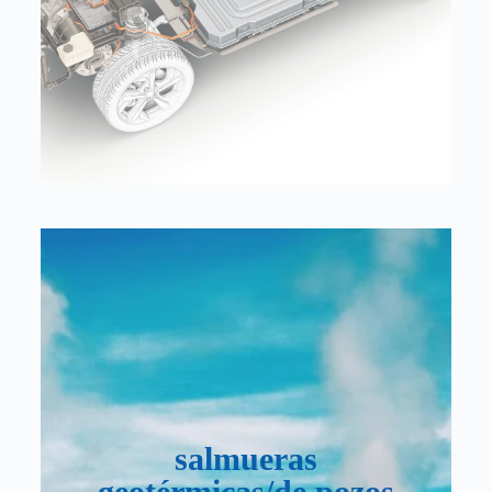
salmueras enfriadas sin necesidad de
pretratamiento de remoción de metales iónicos
solubilizados. Se pueden valorizar sales de litio
y otras sales metálicas.
Los procesos industriales producen efluentes
que contienen litio. Nuestra tecnología
disruptiva se puede utilizar para extraer litio de
salmueras
estos efluentes, proporcionando una forma de
recuperar litio como un recurso valioso.
geotérmicas/de pozos