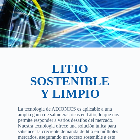
LITIO
Nuestra tecnología se puede aplicar
directamente con salmueras naturales o con
SOSTENIBLE
salmueras preconcentradas (de estanques de
evaporación) permitiendo sistemas híbridos.
Y LIMPIO
La tecnología de ADIONICS hace posible
lograr rendimientos de extracción de litio del 90
al 99% cuando el proceso histórico oscila entre
La tecnología de ADIONICS es aplicable a una
el 35 y el 60%.
amplia gama de salmueras ricas en Litio, lo que nos
permite responder a varios desafíos del mercado.
Las reservas generales de Litio de las salmueras
Nuestra tecnología ofrece una solución única para
aumentan considerablemente ya que
satisfacer la creciente demanda de litio en múltiples
desbloqueamos el acceso a salmueras ricas en
mercados, asegurando un acceso sostenible a este